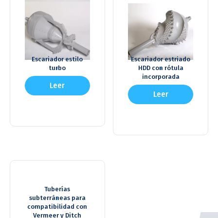
Escariador estilo
Escariador estriado
,
,
turbo
HDD con rótula
incorporada
Leer
Leer
más
más
Tuberías
,
subterráneas para
compatibilidad con
Vermeer y Ditch